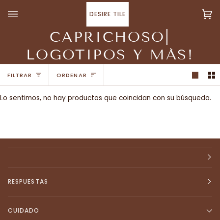
Ir
directamente
DESIRE TILE
Ca
(0
al
CAPRICHOSO|
contenido
LOGOTIPOS Y MÁS!
ORDENAR
FILTRAR
ORDENAR
Lo sentimos, no hay productos que coincidan con su búsqueda.
RESPUESTAS
CUIDADO