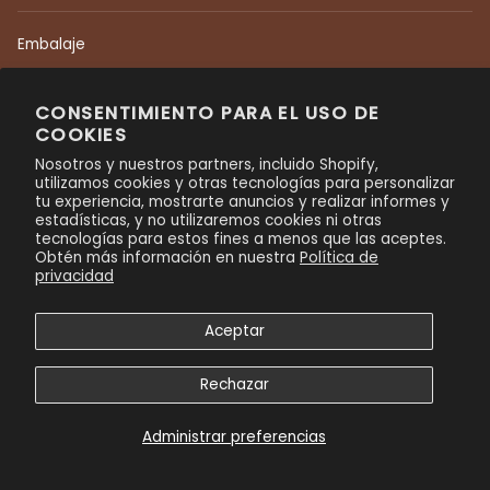
Embalaje
Plazos de envío
CONSENTIMIENTO PARA EL USO DE
Entrega
COOKIES
Guía de instalación
Nosotros y nuestros partners, incluido Shopify,
Devoluciones
utilizamos cookies y otras tecnologías para personalizar
tu experiencia, mostrarte anuncios y realizar informes y
Cuidado y mantenimiento
estadísticas, y no utilizaremos cookies ni otras
tecnologías para estos fines a menos que las aceptes.
Garantía residencial
Obtén más información en nuestra
Política de
privacidad
Garantía comercial
política de privacidad
Aceptar
Rechazar
PERSONALIZAR
Administrar preferencias
TU FÁBRICA